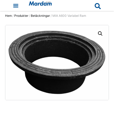
Hem
/
Produkter
/
Betäckningar
/ MIA A600 Variabel Ram