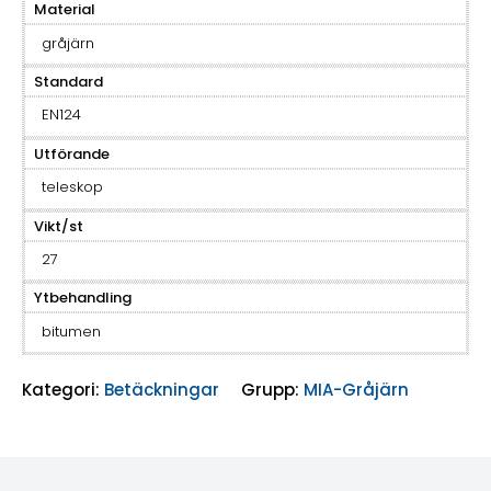
Material
gråjärn
Standard
EN124
Utförande
teleskop
Vikt/st
27
Ytbehandling
bitumen
Kategori:
Betäckningar
Grupp:
MIA-Gråjärn