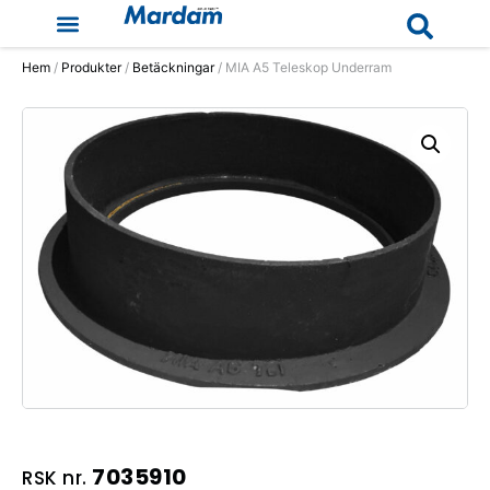
Hem
/
Produkter
/
Betäckningar
/ MIA A5 Teleskop Underram
7035910
RSK nr.