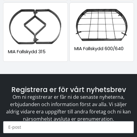
MIA Fallskydd 600/640
MIA Fallskydd 315
Registrera er för vårt nyhetsbrev
Om ni registrerar er får ni de senaste nyheterna,
erbjudanden och information först av alla. Vi säljer
aldrig vidare era uppgifter till andra företag och ni kan
närsomhelst avsluta er prenumeration.