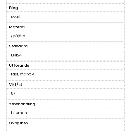
Färg
svart
Material
gråjärn
Standard
EN124
Utförande
fast, märkt A
Vikt/st
57
Ytbehandling
bitumen
Övrig info