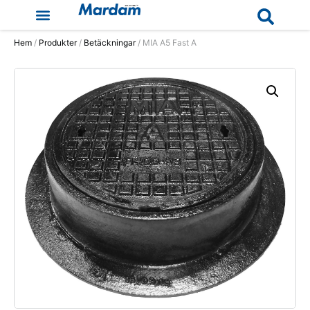
Hem
/
Produkter
/
Betäckningar
/ MIA A5 Fast A