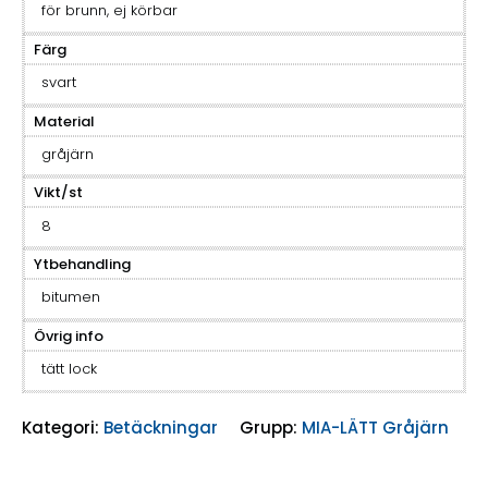
för brunn, ej körbar
Färg
svart
Material
gråjärn
Vikt/st
8
Ytbehandling
bitumen
Övrig info
tätt lock
Kategori:
Betäckningar
Grupp:
MIA-LÄTT Gråjärn