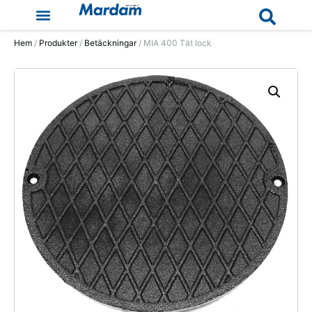
Hem
/
Produkter
/
Betäckningar
/ MIA 400 Tät lock