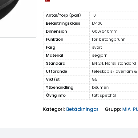
Antal/förp (pall)
10
Belastningsklass
D400
Dimension
600/640mm
Funktion
för betongbrunn
Färg
svart
Material
segjärn
Standard
EN124, Norsk standard
Utförande
teleskopisk överram & 
Vikt/st
85
Ytbehandling
bitumen
Övrig info
tätt spetthål
Kategori:
Betäckningar
Grupp:
MIA-P