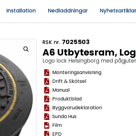
Installation
Nedladdningar
Nyhetsartikla
7025503
RSK nr.
A6 Utbytesram, Lo
Logo lock Helsingborg med pågjute
Monteringsanvisning
Drift & Skötsel
Manual
Produktblad
Byggvarudeklaration
Sunda Hus
Film
EPD