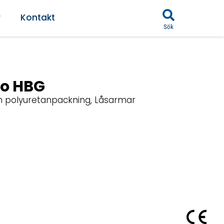
r
Kontakt
Sök
go HBG
n polyuretanpackning, Låsarmar