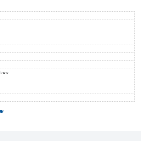
lock
UR