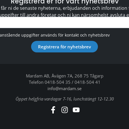
Registrera er för vårt nyhetsbrev
 får ni de senaste nyheterna, erbjudanden och information för
 uppgifter till andra företag och ni kan närsomhelst avsluta
vanstående uppgifter används för kontakt och nyhetsbrev
Registrera för nyhetsbrev
Mardam AB, Åvägen 7A, 268 75 Tågarp
Telefon 0418-504 35 / 0418-504 41
info@mardam.se
Öppet helgfria vardagar 7-16, lunchstängt 12-12.30