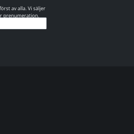
st av alla. Vi säljer
 er prenumeration.