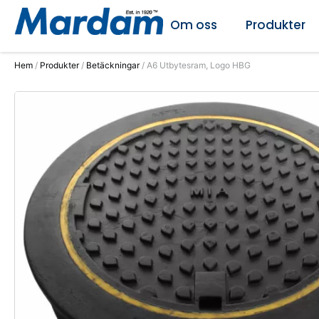
Om oss
Produkter
Hem
/
Produkter
/
Betäckningar
/ A6 Utbytesram, Logo HBG