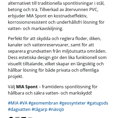
alternativet till traditionella spontlösningar i stål,
betong och trä. Tillverkad av
återvunnen PVC,
erbjuder MIA Spont en kostnadseffektiv,
korrosionsresistent och underhållsfri lösning för
vatten- och markavskiljning.
Perfekt för att skydda och reglera floder, diken,
kanaler och vattenreservoarer, samt för att
separera grundvatten från miljöutsatta områden.
Dess estetiska design gör den lika funktionell som
visuellt tilltalande, vilket skapar en långsiktig och
hållbar lösning för både privata och offentliga
projekt.
Välj
MIA Spont
– framtidens spontlösning för
hållbara och säkra vatten- och markskydd!
#MIA
#VA
#geomembran
#geosynteter
#gatugods
#dagvatten
#tågarp
#nässjö